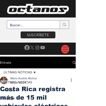
SUSCRÍBETE
Entrada
ÚLTIMAS NOTICIAS
Mario Andrés Muñoz
ÚLTIMAS NOTICIAS
23 jun 2024
Costa Rica registra
Noticias
más de 15 mil
A Motor
vehículos eléctricos