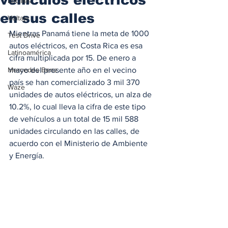
Locales
en sus calles
Voltaje
Mientras Panamá tiene la meta de 1000 
Test Drive
autos eléctricos, en Costa Rica es esa 
Latinoamérica
cifra multiplicada por 15. De enero a 
Mercedes Benz
mayo del presente año en el vecino 
país se han comercializado 3 mil 370 
Waze
unidades de autos eléctricos, un alza de 
10.2%, lo cual lleva la cifra de este tipo 
de vehículos a un total de 15 mil 588 
unidades circulando en las calles, de 
acuerdo con el Ministerio de Ambiente 
y Energía. 