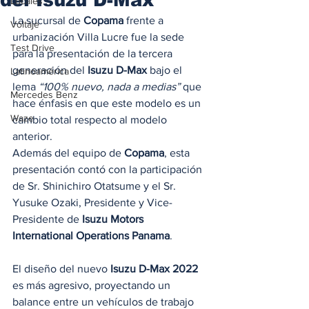
Locales
La sucursal de 
Copama
 frente a 
Voltaje
urbanización Villa Lucre fue la sede 
Test Drive
para la presentación de la tercera 
generación del 
Isuzu D-Max
 bajo el 
Latinoamérica
lema 
“100% nuevo, nada a medias”
 que 
Mercedes Benz
hace énfasis en que este modelo es un 
Waze
cambio total respecto al modelo 
anterior. 
Además del equipo de 
Copama
, esta 
presentación contó con la participación 
de Sr. Shinichiro Otatsume y el Sr. 
Yusuke Ozaki, Presidente y Vice-
Presidente de 
Isuzu Motors 
International Operations Panama
. 
El diseño del nuevo 
Isuzu D-Max 2022
es más agresivo, proyectando un 
balance entre un vehículos de trabajo 