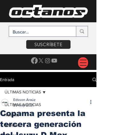
SUSCRÍBETE
Entrada
ÚLTIMAS NOTICIAS
Edsson Araúz
ÚLTIMAS NOTICIAS
20 may 2021
Copama presenta la
Noticias
tercera generación
A Motor
del Isuzu D-Max