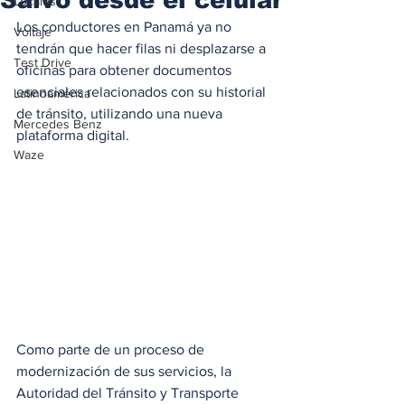
Locales
Los conductores en Panamá ya no 
Voltaje
tendrán que hacer filas ni desplazarse a 
Test Drive
oficinas para obtener documentos 
esenciales relacionados con su historial 
Latinoamérica
de tránsito, utilizando una nueva 
Mercedes Benz
plataforma digital. 
Waze
Como parte de un proceso de 
modernización de sus servicios, la 
Autoridad del Tránsito y Transporte 