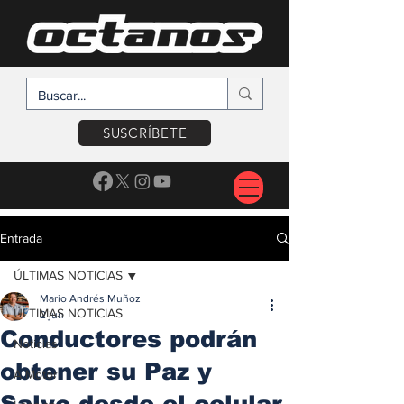
SUSCRÍBETE
Entrada
ÚLTIMAS NOTICIAS
Mario Andrés Muñoz
ÚLTIMAS NOTICIAS
2 jun
Conductores podrán
Noticias
obtener su Paz y
A Motor
Salvo desde el celular