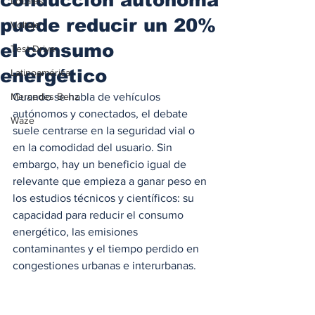
Locales
puede reducir un 20%
Voltaje
el consumo
Test Drive
energético
Latinoamérica
Mercedes Benz
Cuando se habla de vehículos 
autónomos y conectados, el debate 
Waze
suele centrarse en la seguridad vial o 
en la comodidad del usuario. Sin 
embargo, hay un beneficio igual de 
relevante que empieza a ganar peso en 
los estudios técnicos y científicos: su 
capacidad para reducir el consumo 
energético, las emisiones 
contaminantes y el tiempo perdido en 
congestiones urbanas e interurbanas.