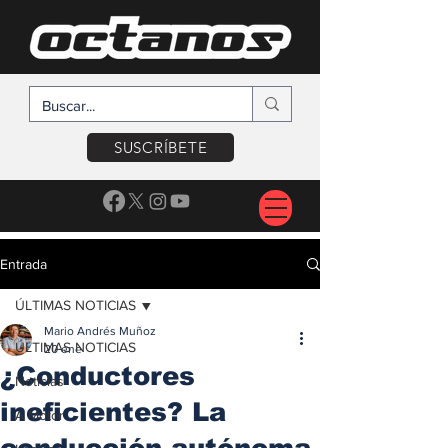
SUSCRÍBETE
Entrada
ÚLTIMAS NOTICIAS
Mario Andrés Muñoz
ÚLTIMAS NOTICIAS
20 ene
¿Conductores
Noticias
ineficientes? La
A Motor
conducción autónoma