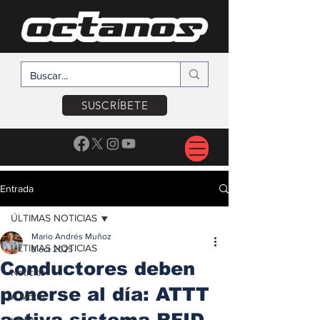
SUSCRÍBETE
Entrada
ÚLTIMAS NOTICIAS
Mario Andrés Muñoz
ÚLTIMAS NOTICIAS
8 oct 2025
Conductores deben
Noticias
ponerse al día: ATTT
A Motor
activa sistema RFID