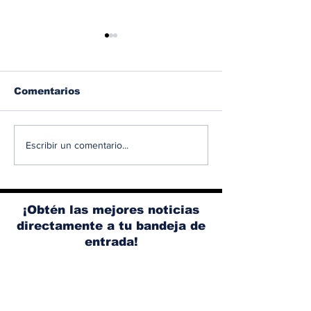
Comentarios
Diésel supera los 5
Ante el aume
Escribir un comentario...
dólares por galón en
los accidente
Panamá tras nuevo
tránsito, Ace
aumento de los
promueve un
combustibles
conducción 
¡Obtén las mejores noticias
segura
directamente a tu bandeja de
entrada!