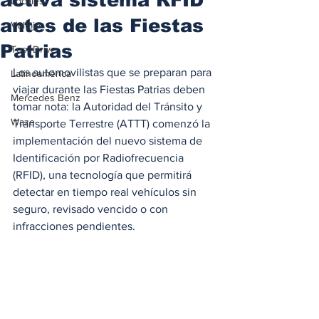
Locales
antes de las Fiestas
Voltaje
Patrias
Test Drive
Los automovilistas que se preparan para 
Latinoamérica
viajar durante las Fiestas Patrias deben 
Mercedes Benz
tomar nota: la Autoridad del Tránsito y 
Waze
Transporte Terrestre (ATTT) comenzó la 
implementación del nuevo sistema de 
Identificación por Radiofrecuencia 
(RFID), una tecnología que permitirá 
detectar en tiempo real vehículos sin 
seguro, revisado vencido o con 
infracciones pendientes.