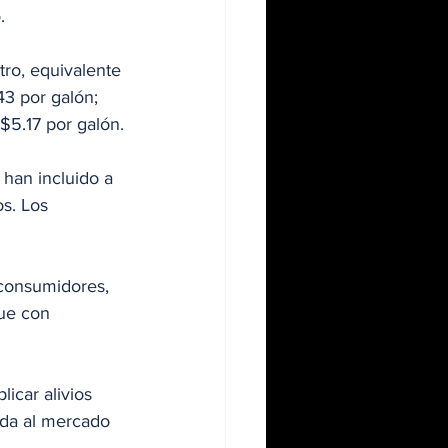
.
tro, equivalente 
43 por galón; 
 $5.17 por galón.
 han incluido a 
s. Los 
 consumidores, 
que con 
icar alivios 
ida al mercado 