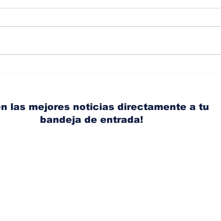
Diésel supera los 5
Ant
dólares por galón en
acci
Panamá tras nuevo
Ace
aumento de los
con
n las mejores noticias directamente a tu
combustibles
bandeja de entrada!