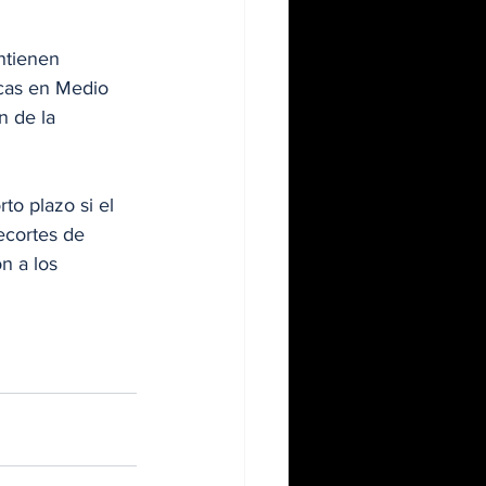
ntienen 
icas en Medio 
n de la 
o plazo si el 
ecortes de 
n a los 