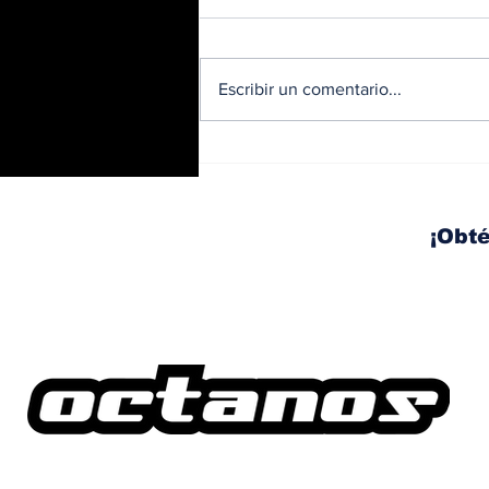
Escribir un comentario...
Trabajos nocturnos en
el Corredor Sur: habrá
izaje y movilización de
vigas este fin de
¡Obté
semana