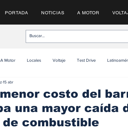
PORTADA
NOTICIAS
A MOTOR
VOLTA
A Motor
Locales
Voltaje
Test Drive
Latinoamér
z
15 abr
menor costo del barr
a una mayor caída d
 de combustible