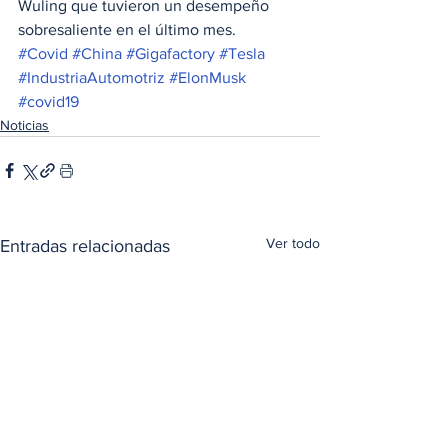
Wuling que tuvieron un desempeño 
sobresaliente en el último mes.
#Covid
#China
#Gigafactory
#Tesla
#IndustriaAutomotriz
#ElonMusk
#covid19
Noticias
Ver todo
Entradas relacionadas