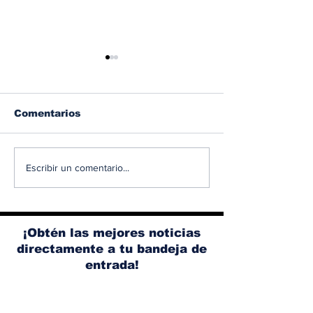
Comentarios
Albaisa deja la
RAM 1500 V8
Escribir un comentario...
dirección de diseño
elimina el si
de Nissan, Matthew
microhíbrido
Weaver tomará su
y el start/sto
lugar
¡Obtén las mejores noticias
directamente a tu bandeja de
entrada!