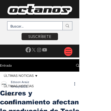
SUSCRÍBETE
Entrada
ÚLTIMAS NOTICIAS
Edsson Araúz
ÚLTIMAS NOTICIAS
10 may 2022
Cierres y
Noticias
confinamiento afectan
A Motor
la producción de Tesla