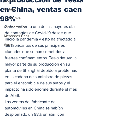
Locales
en China, ventas caen
Voltaje
98%
Test Drive
China enfrenta una de las mayores olas 
Latinoamérica
de contagios de Covid-19 desde que 
Mercedes Benz
inicio la pandemia y esto ha afectado a 
Waze
los fabricantes de sus principales 
ciudades que se han sometidos a 
fuertes confinamientos. 
Tesla
 detuvo la 
mayor parte de su producción en su 
planta de Shanghái debido a problemas 
en la cadena de suministro de piezas 
para el ensamblaje de sus autos y el 
impacto ha sido enorme durante el mes 
de Abril. 
Las ventas del fabricante de 
automóviles en China se habían 
desplomado un 98% en abril con 