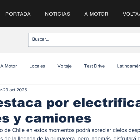
PORTADA
NOTICIAS
A MOTOR
VOLTA
A Motor
Locales
Voltaje
Test Drive
Latinoamér
z
29 oct 2025
estaca por electrific
es y camiones
go de Chile en estos momentos podrá apreciar cielos desp
 de la llegada de la primavera, pero, además, disfrutará d