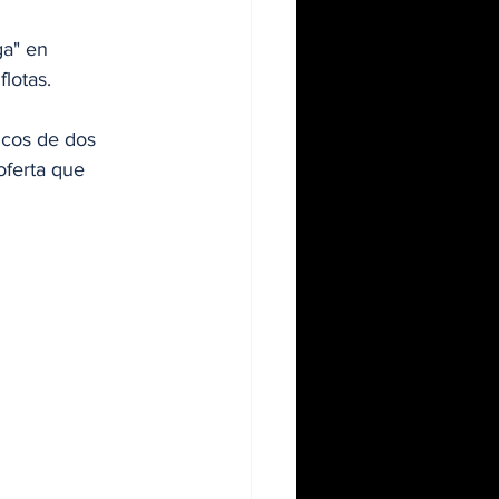
ga" en 
lotas.
icos de dos 
oferta que 