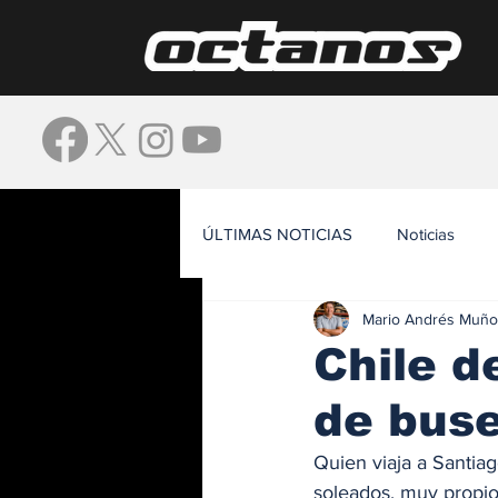
ÚLTIMAS NOTICIAS
Noticias
Mario Andrés Muño
Waze
Chile d
de bus
Quien viaja a Santia
soleados, muy propios