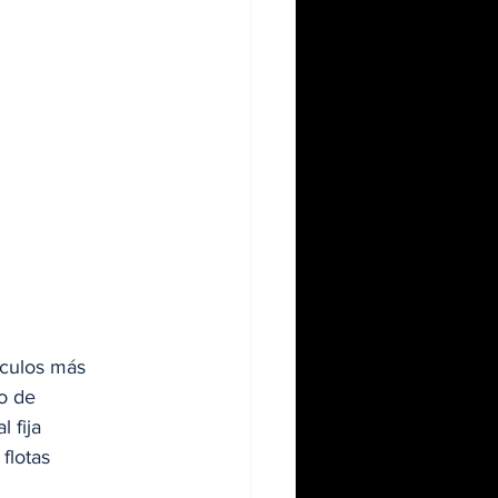
ículos más 
o de 
 fija 
flotas 