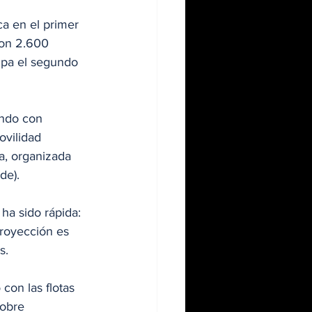
ca en el primer 
con 2.600 
upa el segundo 
ando con 
ovilidad 
a, organizada 
de).
 ha sido rápida: 
proyección es 
s. 
con las flotas 
sobre 