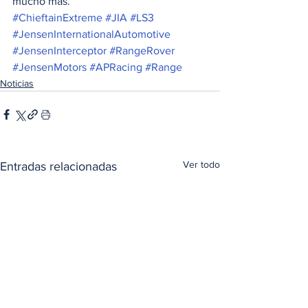
mucho más.
#ChieftainExtreme
#JIA
#LS3
#JensenInternationalAutomotive
#JensenInterceptor
#RangeRover
#JensenMotors
#APRacing
#Range
Noticias
Ver todo
Entradas relacionadas