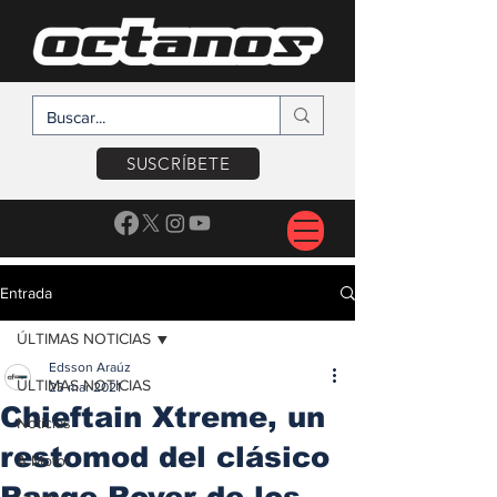
SUSCRÍBETE
Entrada
ÚLTIMAS NOTICIAS
Edsson Araúz
ÚLTIMAS NOTICIAS
23 mar 2021
Chieftain Xtreme, un
Noticias
restomod del clásico
A Motor
Range Rover de los