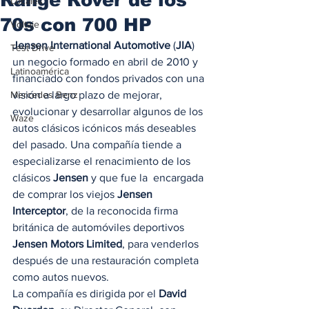
Locales
70s con 700 HP
Voltaje
Jensen International Automotive
 (
JIA
) 
Test Drive
un negocio formado en abril de 2010 y 
Latinoamérica
financiado con fondos privados con una 
Mercedes Benz
visión a largo plazo de mejorar, 
evolucionar y desarrollar algunos de los 
Waze
autos clásicos icónicos más deseables 
del pasado. Una compañía tiende a 
especializarse el renacimiento de los 
clásicos 
Jensen
 y que fue la  encargada 
de comprar los viejos 
Jensen 
Interceptor
, de la reconocida firma 
británica de automóviles deportivos 
Jensen Motors Limited
, para venderlos 
después de una restauración completa 
como autos nuevos.  
La compañía es dirigida por el 
David 