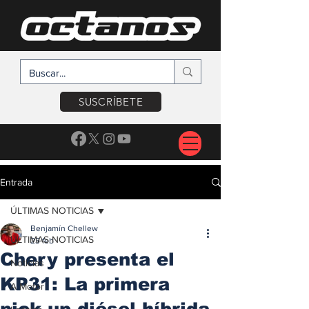
SUSCRÍBETE
Entrada
ÚLTIMAS NOTICIAS
Benjamín Chellew
ÚLTIMAS NOTICIAS
23 feb
Chery presenta el
Noticias
KP31: La primera
A Motor
pick-up diésel híbrida