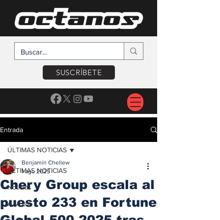
SUSCRÍBETE
Entrada
ÚLTIMAS NOTICIAS
Benjamín Chellew
ÚLTIMAS NOTICIAS
1 ago 2025
Chery Group escala al
Noticias
puesto 233 en Fortune
A Motor
Global 500 2025 tras