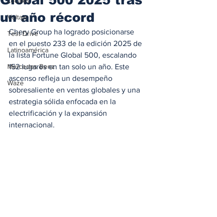
Locales
un año récord
Voltaje
Chery Group ha logrado posicionarse 
Test Drive
en el puesto 233 de la edición 2025 de 
Latinoamérica
la lista Fortune Global 500, escalando 
Mercedes Benz
152 lugares en tan solo un año. Este 
ascenso refleja un desempeño 
Waze
sobresaliente en ventas globales y una 
estrategia sólida enfocada en la 
electrificación y la expansión 
internacional.