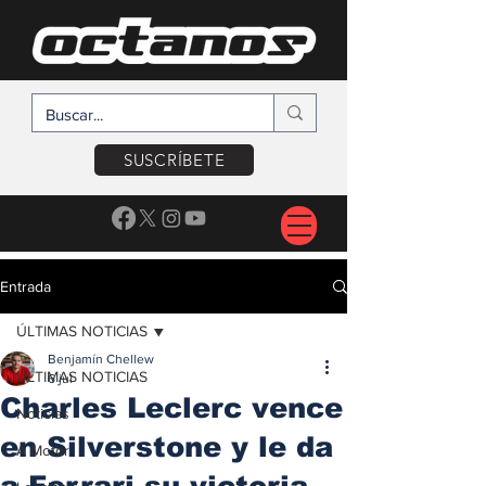
SUSCRÍBETE
Entrada
ÚLTIMAS NOTICIAS
Benjamín Chellew
ÚLTIMAS NOTICIAS
6 jul
Charles Leclerc vence
Noticias
en Silverstone y le da
A Motor
a Ferrari su victoria