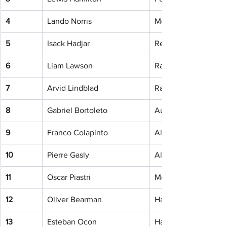
4
Lando Norris
McLaren
5
Isack Hadjar
Red Bull Racing
6
Liam Lawson
Racing Bulls
7
Arvid Lindblad
Racing Bulls
8
Gabriel Bortoleto
Audi
9
Franco Colapinto
Alpine
10
Pierre Gasly
Alpine
11
Oscar Piastri
McLaren
12
Oliver Bearman
Haas F1 Team
13
Esteban Ocon
Haas F1 Team