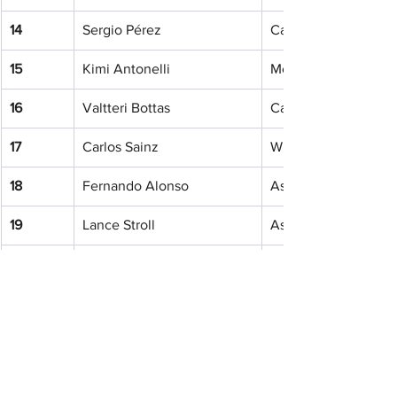
14
Sergio Pérez
Cadillac
15
Kimi Antonelli
Mercedes
16
Valtteri Bottas
Cadillac
17
Carlos Sainz
Williams
18
Fernando Alonso
Aston Martin
19
Lance Stroll
Aston Martin
20
Max Verstappen
Red Bull Racing
NC
Alexander Albon
Williams
NC
Nico Hülkenberg
Audi