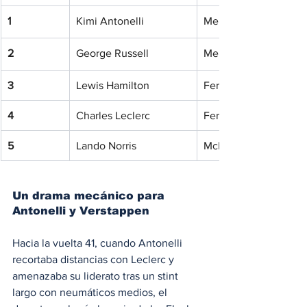
1
Kimi Antonelli
Mercedes
2
George Russell
Mercedes
3
Lewis Hamilton
Ferrari
4
Charles Leclerc
Ferrari
5
Lando Norris
McLaren
Un drama mecánico para 
Antonelli y Verstappen
Hacia la vuelta 41, cuando Antonelli 
recortaba distancias con Leclerc y 
amenazaba su liderato tras un stint 
largo con neumáticos medios, el 