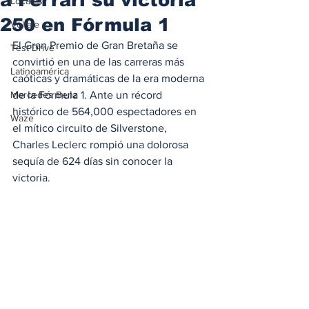
Locales
250 en Fórmula 1
Voltaje
El Gran Premio de Gran Bretaña se 
Test Drive
convirtió en una de las carreras más 
Latinoamérica
caóticas y dramáticas de la era moderna 
Mercedes Benz
de la Fórmula 1. Ante un récord 
histórico de 564,000 espectadores en 
Waze
el mítico circuito de Silverstone, 
Charles Leclerc rompió una dolorosa 
sequía de 624 días sin conocer la 
victoria.