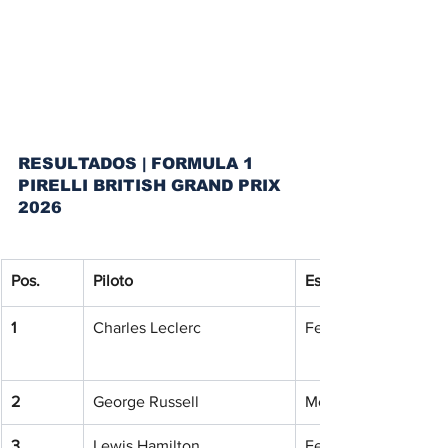
RESULTADOS | FORMULA 1 
PIRELLI BRITISH GRAND PRIX 
2026
Pos.
Piloto
Escudería
1
Charles Leclerc
Ferrari
2
George Russell
Mercedes
3
Lewis Hamilton
Ferrari