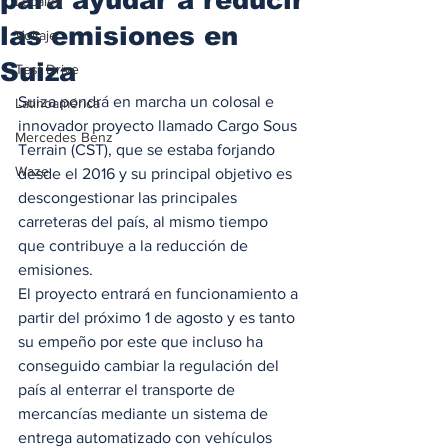
Locales
las emisiones en
Voltaje
Suiza
Test Drive
Suiza pondrá en marcha un colosal e 
Latinoamérica
innovador proyecto llamado Cargo Sous 
Mercedes Benz
Terrain (CST), que se estaba forjando 
Waze
desde el 2016 y su principal objetivo es 
descongestionar las principales 
carreteras del país, al mismo tiempo 
que contribuye a la reducción de 
emisiones.  
El proyecto entrará en funcionamiento a 
partir del próximo 1 de agosto y es tanto 
su empeño por este que incluso ha 
conseguido cambiar la regulación del 
país al enterrar el transporte de 
mercancías mediante un sistema de 
entrega automatizado con vehículos 