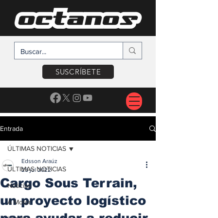
SUSCRÍBETE
Entrada
ÚLTIMAS NOTICIAS
Edsson Araúz
ÚLTIMAS NOTICIAS
25 jul 2022
Cargo Sous Terrain,
Noticias
un proyecto logístico
A Motor
para ayudar a reducir