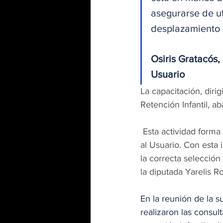
asegurarse de ut
desplazamiento 
Osiris Gratacós,
Usuario
La capacitación, diri
Retención Infantil, a
 Esta actividad forma parte del plan de trabajo del departamento de Educación Vial y Defensa 
al Usuario. Con esta 
la correcta selección
la diputada Yarelis R
En la reunión de la 
realizaron las consul