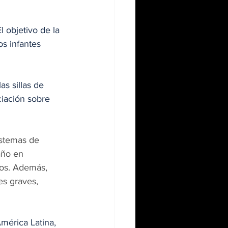
l objetivo de la 
os infantes 
s sillas de 
ciación sobre 
istemas de 
año en 
os. Además, 
es graves, 
mérica Latina, 