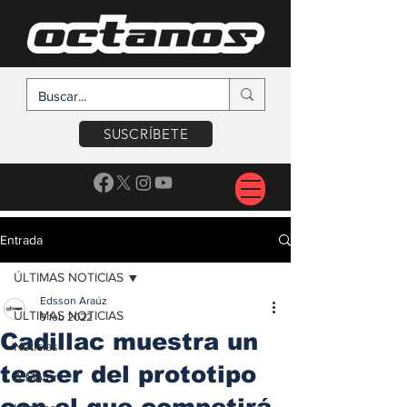
SUSCRÍBETE
Entrada
ÚLTIMAS NOTICIAS
Edsson Araúz
ÚLTIMAS NOTICIAS
9 feb 2022
Cadillac muestra un
Noticias
teaser del prototipo
A Motor
con el que competirá