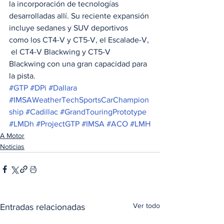
la incorporación de tecnologías 
desarrolladas allí. Su reciente expansión 
incluye sedanes y SUV deportivos 
como los CT4-V y CT5-V, el Escalade-V, 
 el CT4-V Blackwing y CT5-V 
Blackwing con una gran capacidad para 
la pista.
#GTP
#DPi
#Dallara
#IMSAWeatherTechSportsCarChampion
ship
#Cadillac
#GrandTouringPrototype
#LMDh
#ProjectGTP
#IMSA
#ACO
#LMH
A Motor
Noticias
Ver todo
Entradas relacionadas