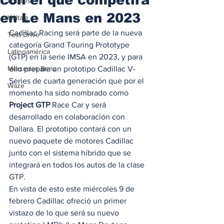
Locales
en Le Mans en 2023
Voltaje
Cadillac Racing será parte de la nueva 
Test Drive
categoría Grand Touring Prototype 
Latinoamérica
(GTP) en la serie IMSA en 2023, y para 
Mercedes Benz
ello prepara un prototipo Cadillac V-
Series de cuarta generación que por el 
Waze
momento ha sido nombrado como 
Project GTP
 Race Car y será 
desarrollado en colaboración con 
Dallara. El prototipo contará con un 
nuevo paquete de motores Cadillac 
junto con el sistema híbrido que se 
integrará en todos los autos de la clase 
GTP. 
En vista de esto este miércoles 9 de 
febrero Cadillac ofreció un primer 
vistazo de lo que será su nuevo 