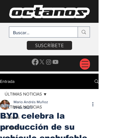
SUSCRÍBETE
Entrada
ÚLTIMAS NOTICIAS
Mario Andrés Muñoz
ÚLTIMAS NOTICIAS
21 dic 2025
BYD celebra la
Noticias
producción de su
A Motor
vehículo enchufable