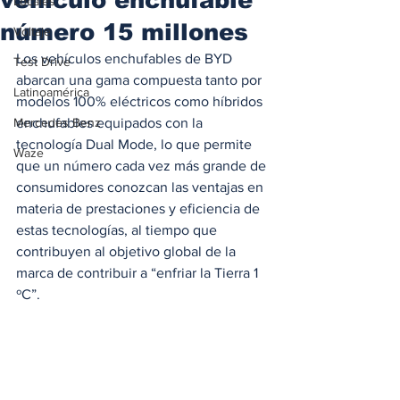
Locales
número 15 millones
Voltaje
Los vehículos enchufables de BYD 
Test Drive
abarcan una gama compuesta tanto por 
Latinoamérica
modelos 100% eléctricos como híbridos 
Mercedes Benz
enchufables equipados con la 
tecnología Dual Mode, lo que permite 
Waze
que un número cada vez más grande de 
consumidores conozcan las ventajas en 
materia de prestaciones y eficiencia de 
estas tecnologías, al tiempo que 
contribuyen al objetivo global de la 
marca de contribuir a “enfriar la Tierra 1 
ºC”.