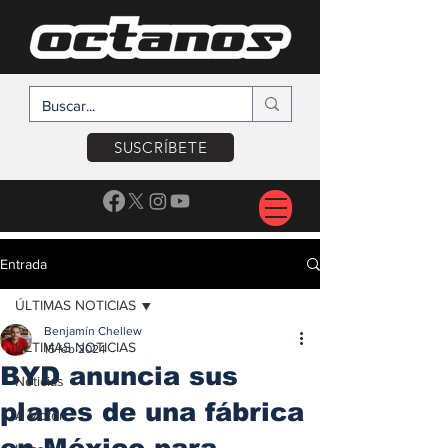
SUSCRÍBETE
Entrada
ÚLTIMAS NOTICIAS
Benjamín Chellew
ÚLTIMAS NOTICIAS
15 feb 2024
BYD anuncia sus
Noticias
planes de una fábrica
A Motor
en México para