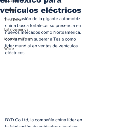
Locales
vehículos eléctricos
Voltaje
La expansión de la gigante automotriz 
Test Drive
china busca fortalecer su presencia en 
Latinoamérica
nuevos mercados como Norteamérica, 
Mercedes Benz
con la mira en superar a Tesla como 
líder mundial en ventas de vehículos 
Waze
eléctricos.
BYD Co Ltd, la compañía china líder en 
la fabricación de vehículos eléctricos 