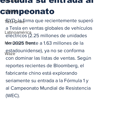
Locales
campeonato
Voltaje
BYD, la firma que recientemente superó 
Test Drive
a Tesla en ventas globales de vehículos 
Latinoamérica
eléctricos (2.25 millones de unidades 
Mercedes Benz
en 2025 frente a 1.63 millones de la 
estadounidense), ya no se conforma 
Waze
con dominar las listas de ventas. Según 
reportes recientes de Bloomberg, el 
fabricante chino está explorando 
seriamente su entrada a la Fórmula 1 y 
al Campeonato Mundial de Resistencia 
(WEC).