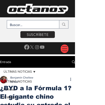
SUSCRÍBETE
Entrada
ÚLTIMAS NOTICIAS
Benjamín Chellew
ÚLTIMAS NOTICIAS
10 mar
¿BYD a la Fórmula 1?
Noticias
El gigante chino
A Motor
estudia su entrada al