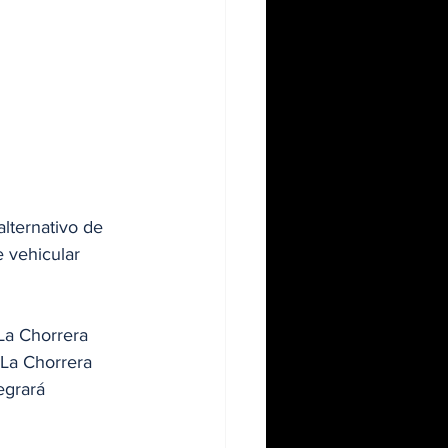
lternativo de 
e vehicular 
La Chorrera 
 La Chorrera 
egrará 