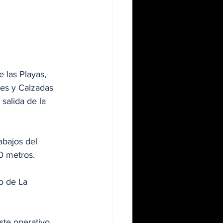
 las Playas, 
tes y Calzadas 
salida de la 
abajos del 
0 metros.
o de La 
te operativo.