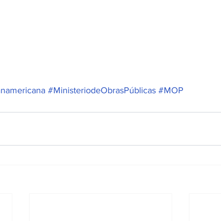
anamericana
#MinisteriodeObrasPúblicas
#MOP