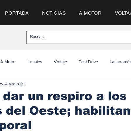
PORTADA
NOTICIAS
A MOTOR
VOLTA
A Motor
Locales
Voltaje
Test Drive
Latinoamér
z
24 abr 2023
dar un respiro a los
s del Oeste; habilita
poral