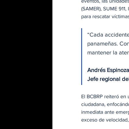
eventos, las unidade
(SAMER), SUME 911, la
para rescatar víctima
“Cada accidente 
panameñas. Condu
mantener la aten
Andrés Espinoz
Jefe regional d
El BCBRP reiteró en
ciudadana, enfocándos
inmediata ante emerge
exceso de velocidad, 