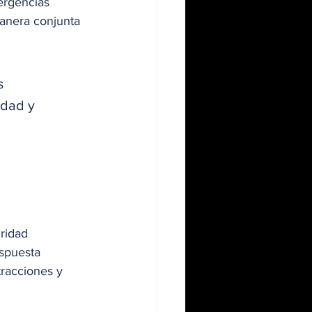
ergencias 
manera conjunta 
s 
idad y 
ridad 
espuesta 
tracciones y 