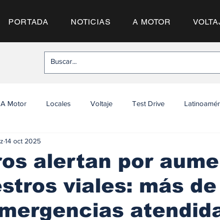
PORTADA
NOTICIAS
A MOTOR
VOLTA
A Motor
Locales
Voltaje
Test Drive
Latinoamér
z
14 oct 2025
os alertan por aume
estros viales: más de
emergencias atendid