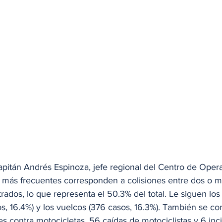
pitán Andrés Espinoza, jefe regional del Centro de Opera
s más frecuentes corresponden a colisiones entre dos o m
trados, lo que representa el 50.3% del total. Le siguen lo
sos, 16.4%) y los vuelcos (376 casos, 16.3%). También se co
es contra motocicletas, 56 caídas de motociclistas y 6 inc