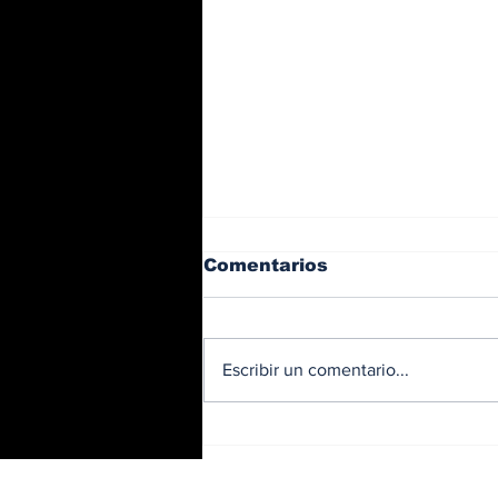
Comentarios
Escribir un comentario...
Trabajos nocturnos en
el Corredor Sur: habrá
izaje y movilización de