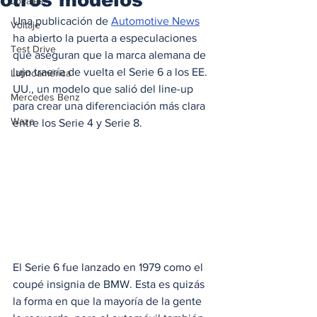
Locales
Una publicación de 
Automotive News
Voltaje
ha abierto la puerta a especulaciones 
Test Drive
que aseguran que la marca alemana de 
lujo traería de vuelta el Serie 6 a los EE. 
Latinoamérica
UU., un modelo que salió del line-up 
Mercedes Benz
para crear una diferenciación más clara 
Waze
entre los Serie 4 y Serie 8.
El Serie 6 fue lanzado en 1979 como el 
coupé insignia de BMW. Esta es quizás 
la forma en que la mayoría de la gente 