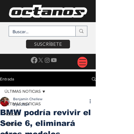
SUSCRÍBETE
Entrada
ÚLTIMAS NOTICIAS
Benjamín Chellew
ÚLTIMAS NOTICIAS
2 jul 2024
BMW podría revivir el
Noticias
Serie 6, eliminará
A Motor
otros modelos