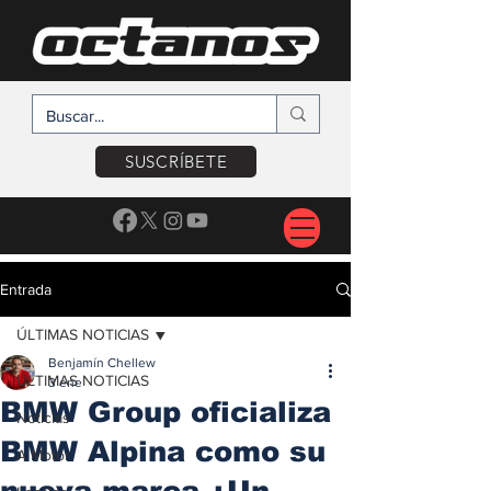
SUSCRÍBETE
Entrada
ÚLTIMAS NOTICIAS
Benjamín Chellew
ÚLTIMAS NOTICIAS
3 ene
BMW Group oficializa
Noticias
BMW Alpina como su
A Motor
nueva marca ¿Un