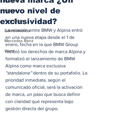
Locales
nuevo nivel de
Voltaje
exclusividad?
Test Drive
La relación entre BMW y Alpina entró 
Latinoamérica
en una nueva etapa desde el 1 de 
Mercedes Benz
enero, fecha en la que BMW Group 
Waze
recibió los derechos de marca Alpina y 
formalizó el lanzamiento de BMW 
Alpina como marca exclusiva 
“standalone”
 dentro de su portafolio. La 
prioridad inmediata, según el 
comunicado oficial, será la activación 
de marca, un paso que busca definir 
con claridad qué representa bajo 
gestión directa del grupo.