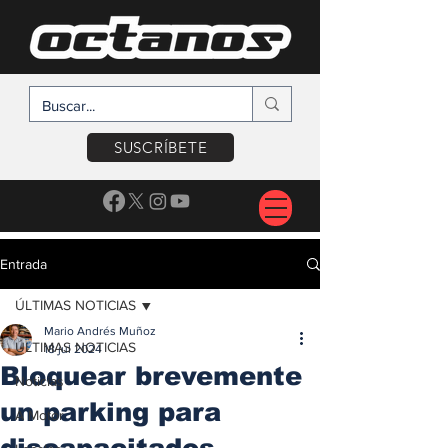
SUSCRÍBETE
Entrada
ÚLTIMAS NOTICIAS
Mario Andrés Muñoz
ÚLTIMAS NOTICIAS
18 jul 2024
Bloquear brevemente
Noticias
un parking para
A Motor
discapacitados