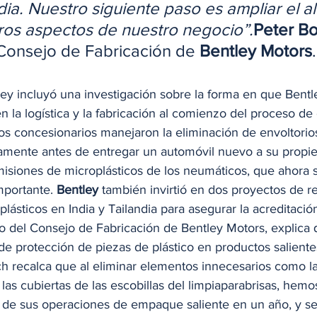
dia. Nuestro siguiente paso es ampliar el a
tros aspectos de nuestro negocio”.
Peter B
Consejo de Fabricación de 
Bentley Motors
.
ey incluyó una investigación sobre la forma en que Bentley
n la logística y la fabricación al comienzo del proceso de
s concesionarios manejaron la eliminación de envoltorios
amente antes de entregar un automóvil nuevo a su propie
misiones de microplásticos de los neumáticos, que ahora 
portante. 
Bentley
 también invirtió en dos proyectos de r
plásticos en India y Tailandia para asegurar la acreditación
o del Consejo de Fabricación de Bentley Motors, explica 
de protección de piezas de plástico en productos saliente
sch recalca que al eliminar elementos innecesarios como l
y las cubiertas de las escobillas del limpiaparabrisas, hemo
o de sus operaciones de empaque saliente en un año, y se