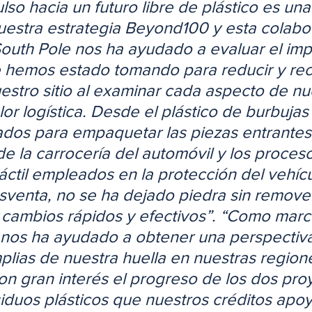
so hacia un futuro libre de plástico es una
uestra estrategia Beyond100 y esta colabo
outh Pole nos ha ayudado a evaluar el imp
 hemos estado tomando para reducir y recic
uestro sitio al examinar cada aspecto de nu
r logística. Desde el plástico de burbujas 
ados para empaquetar las piezas entrantes,
de la carrocería del automóvil y los proces
áctil empleados en la protección del vehícu
sventa, no se ha dejado piedra sin remove
cambios rápidos y efectivos”. “Como marca
nos ha ayudado a obtener una perspectiva
plias de nuestra huella en nuestras regione
n gran interés el progreso de los dos pro
esiduos plásticos que nuestros créditos apo