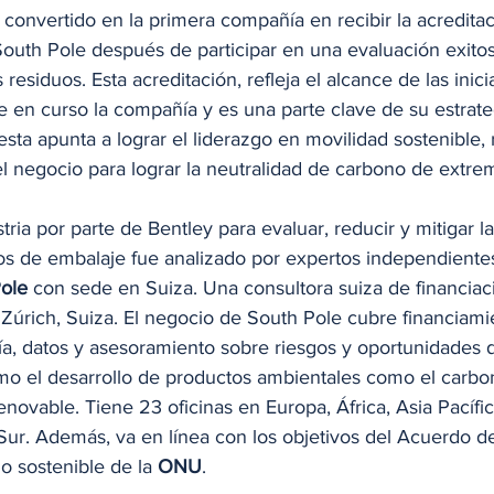
 convertido en la primera compañía en recibir la acredita
South Pole después de participar en una evaluación exitos
residuos. Esta acreditación, refleja el alcance de las inicia
e en curso la compañía y es una parte clave de su estrat
ta apunta a lograr el liderazgo en movilidad sostenible,
el negocio para lograr la neutralidad de carbono de extr
tria por parte de Bentley para evaluar, reducir y mitigar la
os de embalaje fue analizado por expertos independientes
ole
 con sede en Suiza. Una consultora suiza de financia
úrich, Suiza. El negocio de South Pole cubre financiami
ía, datos y asesoramiento sobre riesgos y oportunidades 
omo el desarrollo de productos ambientales como el carbon
enovable. Tiene 23 oficinas en Europa, África, Asia Pacífi
ur. Además, va en línea con los objetivos del Acuerdo de 
o sostenible de la 
ONU
. 