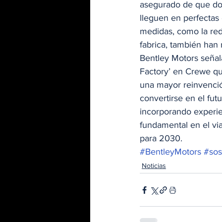
asegurado de que don
lleguen en perfectas 
medidas, como la red
fabrica, también han 
Bentley Motors seña
Factory’ en Crewe que
una mayor reinvención
convertirse en el fut
incorporando experie
fundamental en el vi
para 2030. 
#BentleyMotors
#sos
Noticias