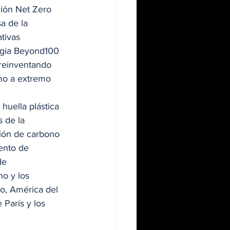
ción Net Zero 
a de la 
tivas 
egia Beyond100 
 reinventando 
emo a extremo 
 huella plástica 
 de la 
ción de carbono 
ento de 
de 
o y los 
co, América del 
París y los 