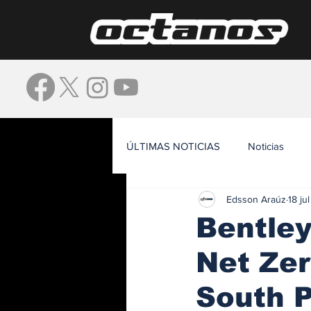
ÚLTIMAS NOTICIAS
Noticias
Edsson Araúz
18 ju
Waze
Bentley
Net Zer
South P