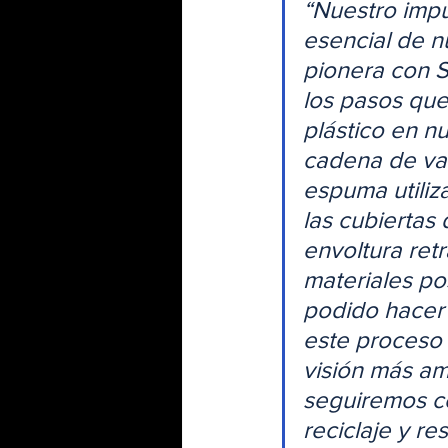
“Nuestro impul
esencial de n
pionera con S
los pasos que
plástico en n
cadena de valo
espuma utiliz
las cubiertas 
envoltura retr
materiales po
podido hacer 
este proceso 
visión más am
seguiremos co
reciclaje y r