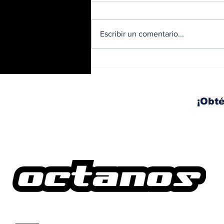
Escribir un comentario...
BMW y Spider-Man: La
controversia de la
publicidad en las
pantallas de tu auto
¡Obté