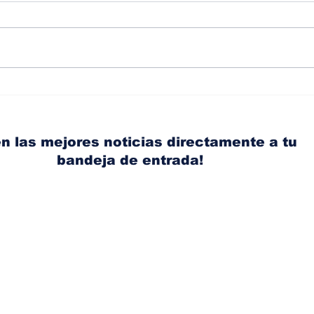
Albaisa deja la
RAM
dirección de diseño de
eli
Nissan, Matthew
mic
Weaver tomará su lugar
el s
n las mejores noticias directamente a tu
bandeja de entrada!