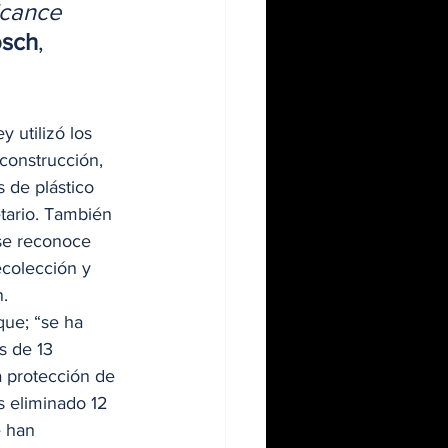
lcance 
osch
, 
 
 utilizó los 
 construcción, 
 de plástico 
tario. También 
se reconoce 
ecolección y 
. 
que; “se ha 
s de 13 
a protección de 
s eliminado 12 
 han 