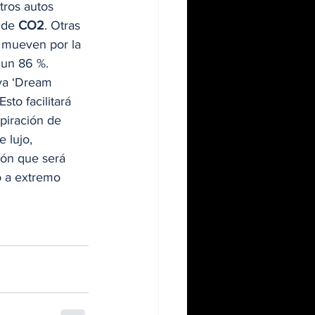
tros autos 
 de 
CO2
. Otras 
 mueven por la 
 un 86 %. 
va ‘Dream 
to facilitará 
piración de 
 lujo, 
ión que será 
o a extremo 