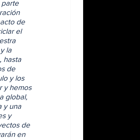
 parte 
ración 
acto de 
lar el 
estra 
y la 
 hasta 
os de 
lo y los 
r y hemos 
 global, 
 y una 
s y 
yectos de 
yarán en 