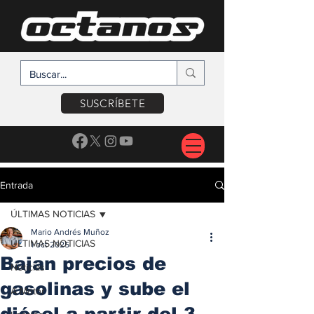
SUSCRÍBETE
Entrada
ÚLTIMAS NOTICIAS
Mario Andrés Muñoz
ÚLTIMAS NOTICIAS
1 oct 2025
Bajan precios de
Noticias
gasolinas y sube el
A Motor
diésel a partir del 3