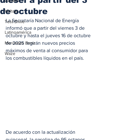
Locales
de octubre
Voltaje
La Secretaría Nacional de Energía 
Test Drive
informó que a partir del viernes 3 de 
Latinoamérica
octubre y hasta el jueves 16 de octubre 
Mercedes Benz
de 2025 regirán nuevos precios 
máximos de venta al consumidor para 
Waze
los combustibles líquidos en el país.
De acuerdo con la actualización 
quincenal, la gasolina de 95 octanos 