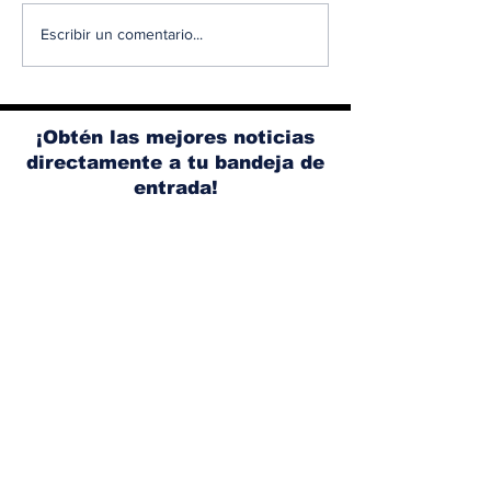
Diésel supera los 5
Ante el aume
Escribir un comentario...
dólares por galón en
los accidente
Panamá tras nuevo
tránsito, Ace
aumento de los
promueve un
combustibles
conducción 
¡Obtén las mejores noticias
segura
directamente a tu bandeja de
entrada!