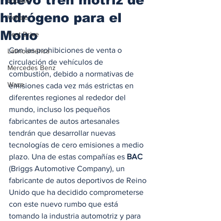
Locales
hidrógeno para el
Voltaje
Mono
Test Drive
Con las prohibiciones de venta o 
Latinoamérica
circulación de vehículos de 
Mercedes Benz
combustión, debido a normativas de 
Waze
emisiones cada vez más estrictas en 
diferentes regiones al rededor del 
mundo, incluso los pequeños 
fabricantes de autos artesanales 
tendrán que desarrollar nuevas 
tecnologías de cero emisiones a medio 
plazo. Una de estas compañías es 
BAC
(Briggs Automotive Company), un 
fabricante de autos deportivos de Reino 
Unido que ha decidido comprometerse 
con este nuevo rumbo que está 
tomando la industria automotriz y para 