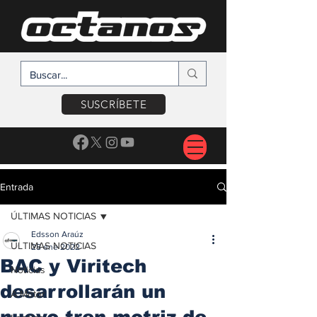
SUSCRÍBETE
Entrada
ÚLTIMAS NOTICIAS
Edsson Araúz
ÚLTIMAS NOTICIAS
28 ene 2022
BAC y Viritech
Noticias
desarrollarán un
A Motor
nuevo tren motriz de