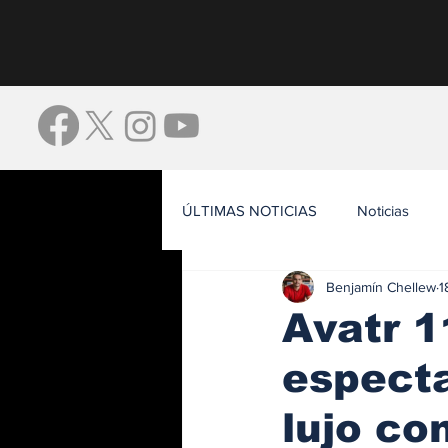
ÚLTIMAS NOTICIAS
Noticias
Benjamín Chellew
1
Waze
Avatr 1
especta
lujo co