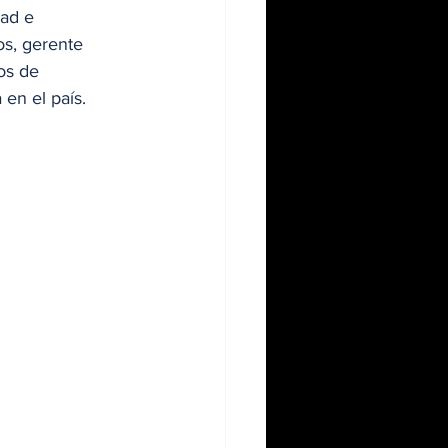
ad e 
os, gerente 
os de 
 en el país.