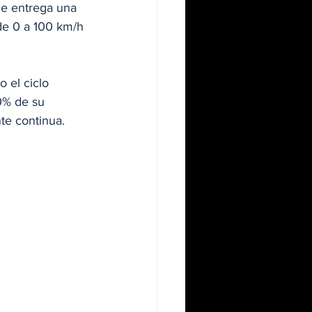
ue entrega una 
de 0 a 100 km/h 
 el ciclo 
0% de su 
te continua.