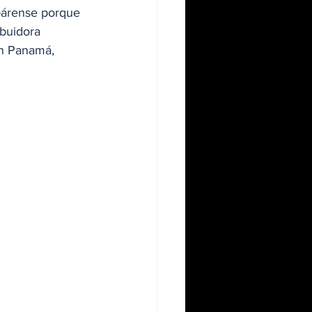
epárense porque 
buidora 
en Panamá, 