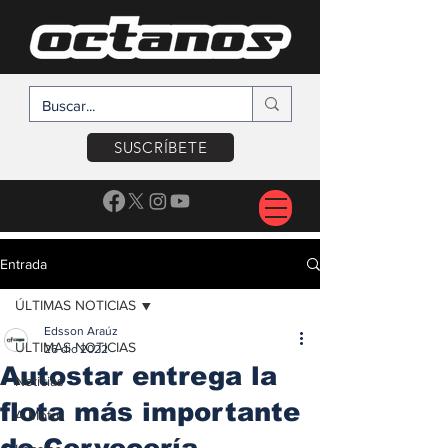
SUSCRÍBETE
Entrada
ÚLTIMAS NOTICIAS
Edsson Araúz
ÚLTIMAS NOTICIAS
26 dic 2022
Autostar entrega la
Noticias
flota más importante
A Motor
de Cervecería