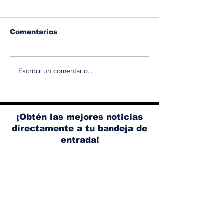
Comentarios
BMW y Spider-Man:
Albaisa deja 
Escribir un comentario...
La controversia de la
dirección de 
publicidad en las
de Nissan, M
pantallas de tu auto
Weaver tomar
lugar
¡Obtén las mejores noticias
directamente a tu bandeja de
entrada!