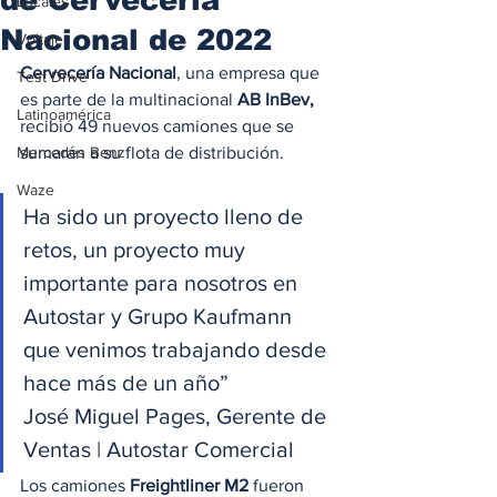
Locales
Nacional de 2022
Voltaje
Cervecería Nacional
, una empresa que 
Test Drive
es parte de la multinacional 
AB InBev,
Latinoamérica
recibió 49 nuevos camiones que se 
Mercedes Benz
sumarán a su flota de distribución. 
Waze
Ha sido un proyecto lleno de 
retos, un proyecto muy 
importante para nosotros en 
Autostar y Grupo Kaufmann 
que venimos trabajando desde 
hace más de un año”
José Miguel Pages, Gerente de 
Ventas | Autostar Comercial 
Los camiones 
Freightliner M2
 fueron 