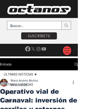
SUSCRÍBETE
Entrada
ÚLTIMAS NOTICIAS
Mario Andrés Muñoz
ÚLTIMAS NOTICIAS
29 ene 2025
Operativo vial de
Noticias
Carnaval: inversión de
A Motor
carriles y retornos