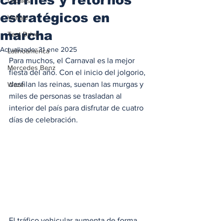
Locales
estratégicos en
Voltaje
marcha
Test Drive
Actualizado:
31 ene 2025
Latinoamérica
Para muchos, el Carnaval es la mejor 
Mercedes Benz
fiesta del año. Con el inicio del jolgorio, 
desfilan las reinas, suenan las murgas y 
Waze
miles de personas se trasladan al 
interior del país para disfrutar de cuatro 
días de celebración.
El tráfico vehicular aumenta de forma 