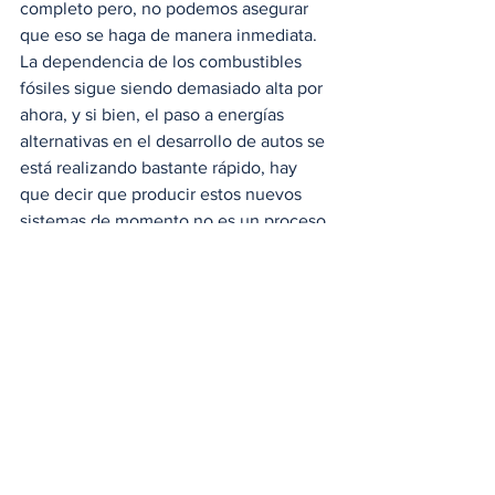
completo pero, no podemos asegurar 
que eso se haga de manera inmediata.  
La dependencia de los combustibles 
fósiles sigue siendo demasiado alta por 
ahora, y si bien, el paso a energías 
alternativas en el desarrollo de autos se 
está realizando bastante rápido, hay 
que decir que producir estos nuevos 
sistemas de momento no es un proceso 
muy limpio que digamos, en todo caso, 
que se sigan desarrollando estas 
tecnologías ayudan a promover un 
cambio con menos rechazo y mayor 
integración de las industrias.
#Tecnologia
#UniversidaddePurdue
#DepartamentodeTransportedeIndiana
#INDOT
#MagmentGmbH
Noticias