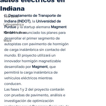
Locales
Indiana
Voltaje
El 
Departamento de Transporte de 
Test Drive
Indiana (INDOT)
, la
 Universidad de 
Latinoamérica
Purdue
 y la startup alemana 
Magment 
Mercedes Benz
GmbH
 han anunciado los planes para 
desarrollar el primer segmento de 
Waze
autopistas con pavimento de hormigón 
de carga inalámbrica sin contacto del 
mundo. El proyecto utilizará un 
innovador hormigón magnetizable 
desarrollado por 
Magment
, que 
permitirá la carga inalámbrica de 
vehículos eléctricos mientras 
conducen. 
Las fases 1 y 2 del proyecto contarán 
con pruebas de pavimento, análisis e 
investigación de optimización 