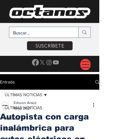
SUSCRÍBETE
Entrada
ÚLTIMAS NOTICIAS
Edsson Araúz
ÚLTIMAS NOTICIAS
19 jul 2021
Autopista con carga
Noticias
inalámbrica para
A Motor
autos eléctricos en