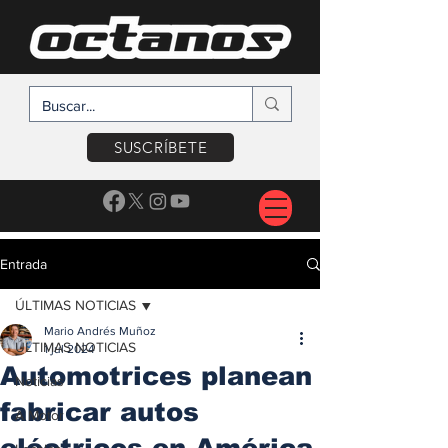
SUSCRÍBETE
Entrada
ÚLTIMAS NOTICIAS
Mario Andrés Muñoz
ÚLTIMAS NOTICIAS
1 jul 2024
Automotrices planean
Noticias
fabricar autos
A Motor
eléctricos en América