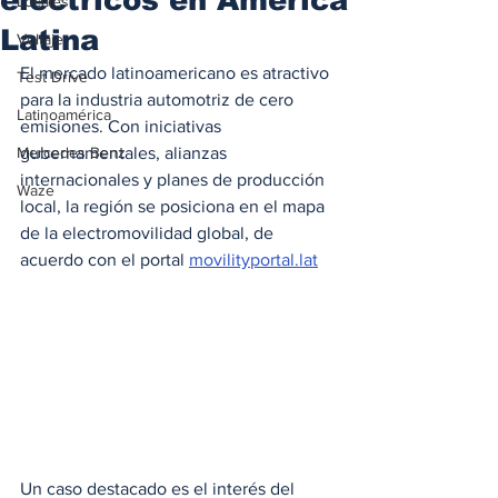
Locales
Latina
Voltaje
El mercado latinoamericano es atractivo 
Test Drive
para la industria automotriz de cero 
Latinoamérica
emisiones. Con iniciativas 
Mercedes Benz
gubernamentales, alianzas 
internacionales y planes de producción 
Waze
local, la región se posiciona en el mapa 
de la electromovilidad global, de 
acuerdo con el portal 
movilityportal.lat
Un caso destacado es el interés del 