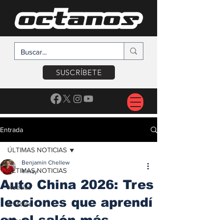
SUSCRÍBETE
Entrada
ÚLTIMAS NOTICIAS
Benjamín Chellew
ÚLTIMAS NOTICIAS
4 may
Auto China 2026: Tres
Noticias
lecciones que aprendí
A Motor
en el salón más