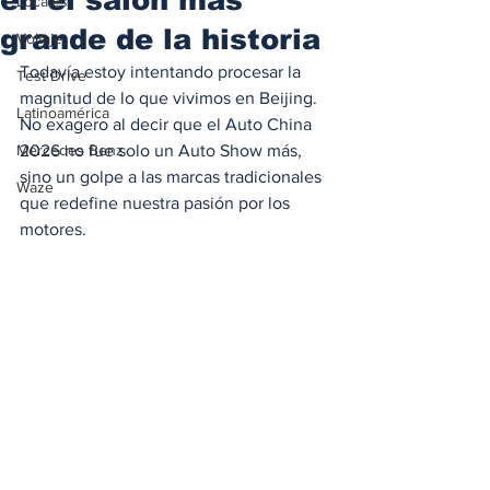
Locales
grande de la historia
Voltaje
Todavía estoy intentando procesar la 
Test Drive
magnitud de lo que vivimos en Beijing. 
Latinoamérica
No exagero al decir que el Auto China 
Mercedes Benz
2026 no fue solo un Auto Show más, 
sino un golpe a las marcas tradicionales 
Waze
que redefine nuestra pasión por los 
motores.