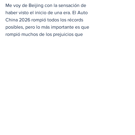
Me voy de Beijing con la sensación de 
haber visto el inicio de una era. El Auto 
China 2026 rompió todos los récords 
posibles, pero lo más importante es que 
rompió muchos de los prejuicios que 
aún quedaban sobre la ingeniería de 
ese lado del mundo.
Estamos ante una industria que se 
mueve a una velocidad nunca antes 
vista. Como entusiastas, nos toca 
abrazar estos cambios y entender que 
esto es un ciclo más en los 140 años de 
historia del automóvil, donde el 
epicentro de la industria ya se ha 
movido varias veces con anterioridad, y 
ahora es China al que le toca guiar su 
futuro.  
Industria Automotriz
China
GWM
Auto China 2026