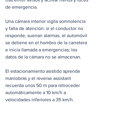
de emergencia.
Una cámara interior vigila somnolencia 
y falta de atención: si el conductor no 
responde, suenan alarmas, el automóvil 
se detiene en el hombro de la carretera 
e inicia llamada a emergencias; los 
datos de la cámara no se almacenan.
El estacionamiento asistido aprende 
maniobras y el reverse assistant 
recuerda unos 50 m para retroceder 
automáticamente a 10 km/h a 
velocidades inferiores a 35 km/h.
En ciudad, Park Assist Plus detecta 
plazas en línea o en batería y guía la 
dirección mientras las cuatro cámaras 