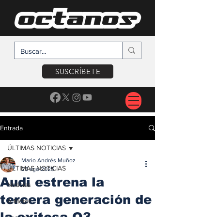
SUSCRÍBETE
Entrada
ÚLTIMAS NOTICIAS
Mario Andrés Muñoz
ÚLTIMAS NOTICIAS
25 ago 2025
Audi estrena la
Noticias
tercera generación de
A Motor
la exitosa Q3