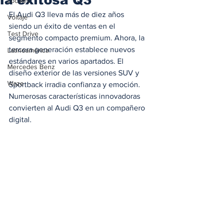
Locales
El Audi Q3 lleva más de diez años 
Voltaje
siendo un éxito de ventas en el 
Test Drive
segmento compacto premium. Ahora, la 
tercera generación establece nuevos 
Latinoamérica
estándares en varios apartados. El 
Mercedes Benz
diseño exterior de las versiones SUV y 
Waze
Sportback irradia confianza y emoción. 
Numerosas características innovadoras 
convierten al Audi Q3 en un compañero 
digital. 