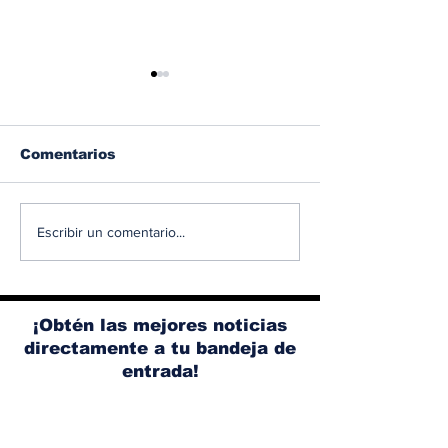
Comentarios
Albaisa deja la
RAM 1500 V8
Escribir un comentario...
dirección de diseño
elimina el si
de Nissan, Matthew
microhíbrido
Weaver tomará su
y el start/sto
lugar
¡Obtén las mejores noticias
directamente a tu bandeja de
entrada!