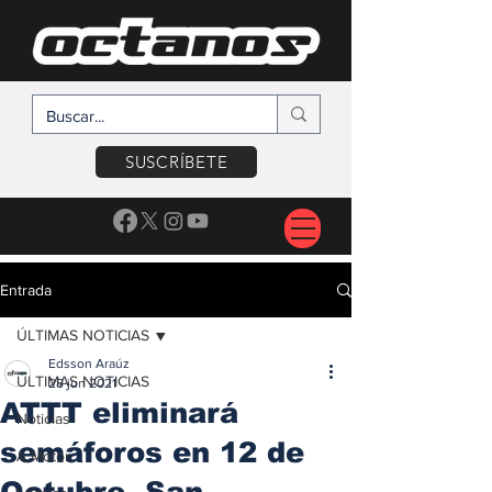
SUSCRÍBETE
Entrada
ÚLTIMAS NOTICIAS
Edsson Araúz
ÚLTIMAS NOTICIAS
28 jun 2021
ATTT eliminará
Noticias
semáforos en 12 de
A Motor
Octubre, San