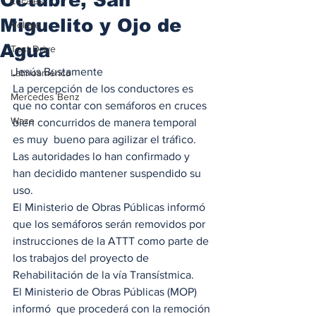
Locales
Miguelito y Ojo de
Voltaje
Agua
Test Drive
Jesús Bustamente  
Latinoamérica
La percepción de los conductores es 
Mercedes Benz
que no contar con semáforos en cruces 
Waze
bien concurridos de manera temporal 
es muy  bueno para agilizar el tráfico. 
Las autoridades lo han confirmado y 
han decidido mantener suspendido su 
uso.  
El Ministerio de Obras Públicas informó 
que los semáforos serán removidos por 
instrucciones de la ATTT como parte de 
los trabajos del proyecto de 
Rehabilitación de la vía Transístmica. 
El Ministerio de Obras Públicas (MOP) 
informó  que procederá con la remoción 