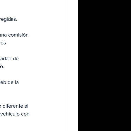
regidas. 
una comisión 
cos
vidad de 
ó. 
eb de la 
diferente al 
  vehículo con 
 