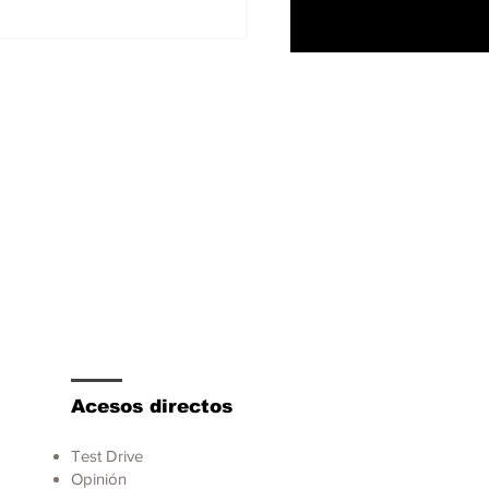
e el aumento de los
dentes de tránsito,
rta promueve una
ducción más segura
Acesos directos
Test Drive
Opinión