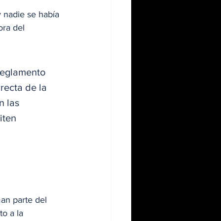
 nadie se había 
ra del 
Reglamento 
recta de la 
n las 
iten 
an parte del 
o a la 