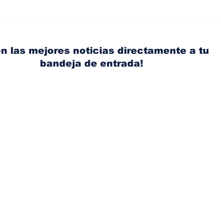
Diésel supera los 5
Ant
dólares por galón en
acci
Panamá tras nuevo
Ace
aumento de los
con
n las mejores noticias directamente a tu
combustibles
bandeja de entrada!