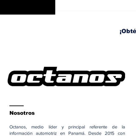
Trabajos nocturnos en
el Corredor Sur: habrá
izaje y movilización de
vigas este fin de
¡Obté
semana
Nosotros
Octanos, medio líder y principal referente de la
información automotriz en Panamá. Desde 2015 con