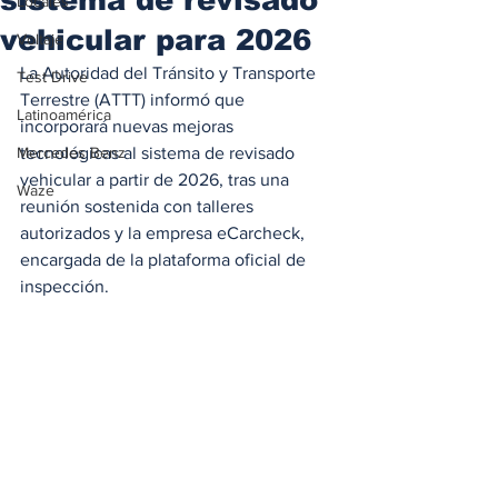
Locales
vehicular para 2026
Voltaje
La Autoridad del Tránsito y Transporte 
Test Drive
Terrestre (ATTT) informó que 
Latinoamérica
incorporará nuevas mejoras 
Mercedes Benz
tecnológicas al sistema de revisado 
vehicular a partir de 2026, tras una 
Waze
reunión sostenida con talleres 
autorizados y la empresa eCarcheck, 
encargada de la plataforma oficial de 
inspección.