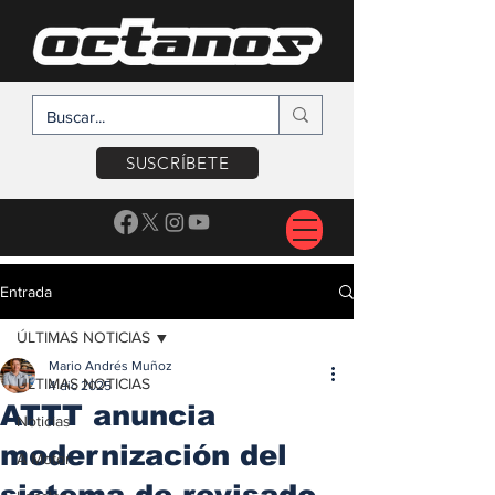
SUSCRÍBETE
Entrada
ÚLTIMAS NOTICIAS
Mario Andrés Muñoz
ÚLTIMAS NOTICIAS
4 dic 2025
ATTT anuncia
Noticias
modernización del
A Motor
sistema de revisado