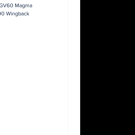
el GV60 Magma 
G90 Wingback 