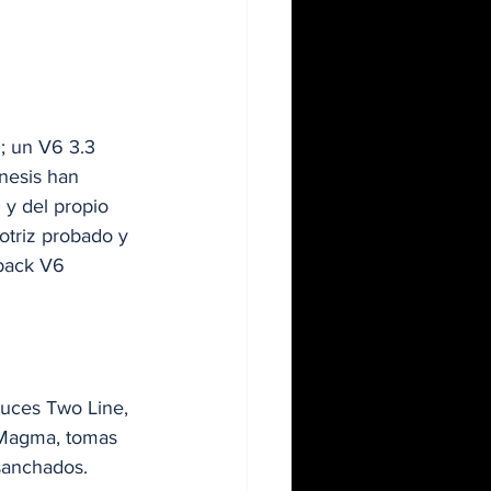
; un V6 3.3 
nesis han 
y del propio 
otriz probado y 
back V6 
 luces Two Line, 
a Magma, tomas 
sanchados. 