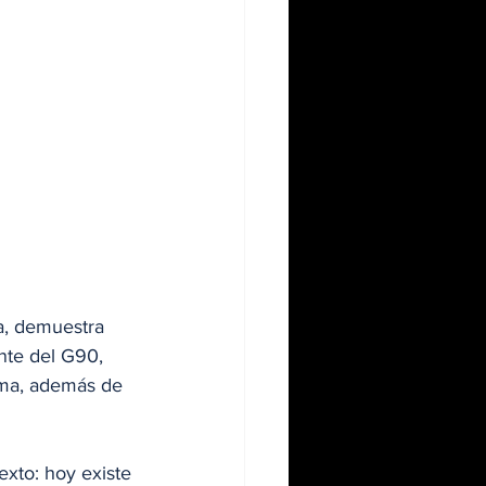
a, demuestra 
ente del G90, 
ma, además de 
exto: hoy existe 