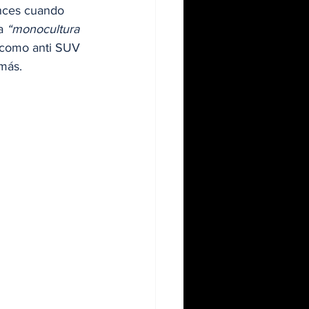
onces cuando
a 
“monocultura 
 como anti SUV 
 más.