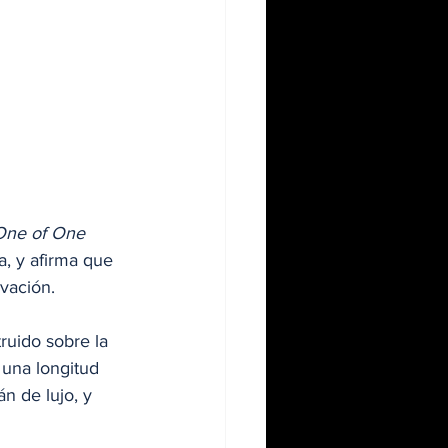
One of One 
a, y afirma que 
vación.
uido sobre la 
 una longitud 
n de lujo, y 