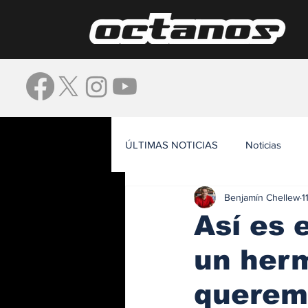
ÚLTIMAS NOTICIAS
Noticias
Benjamín Chellew
1
Waze
Así es 
un her
queremo