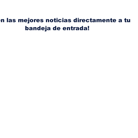
dirección de diseño de
eli
Nissan, Matthew
mic
Weaver tomará su lugar
el s
n las mejores noticias directamente a tu
bandeja de entrada!