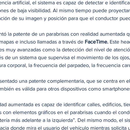
cia artificial, el sistema es capaz de detectar e identifica
nes de baja visibilidad. Al mismo tiempo puede proyectar
ación de su imagen y posición para que el conductor pued
tó la patente de un parabrisas con realidad aumentada 
mapas e incluso llamadas a través de 
FaceTime.
 Este hea
des muy avanzadas como la detección del nivel de atenció
és de un sistema que supervisa el movimiento de los ojos,
ura corporal, la frecuencia del parpadeo, la frecuencia card
entado una patente complementaria, que se centra en el
mbién es válida para otros dispositivos como smartphones,
dad aumentada es capaz de identificar calles, edificios, ti
 con elementos gráficos en el parabrisas cuando el condu
tería más adelante a la izquierda”. Del mismo modo, el si
cia donde mira el usuario del vehículo mientras solicita 