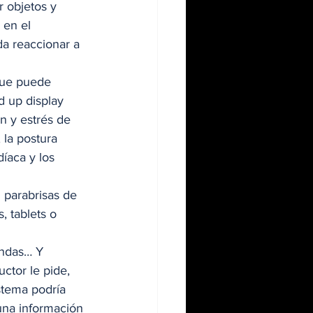
r objetos y 
 en el 
a reaccionar a 
que puede 
d up display 
n y estrés de 
 la postura 
íaca y los 
 parabrisas de 
 tablets o 
endas… Y 
ctor le pide, 
stema podría 
una información 