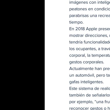
imágenes con inteligen
peatones en condicio
parabrisas una recre
tiempo.  
En 2018 Apple presen
mostrar direcciones, 
tendría funcionalida
los ocupantes, a trav
corporal, la temperat
gestos corporales. 
Actualmente han pres
un automóvil, pero ta
gafas inteligentes.  
Este sistema de reali
también de señalarlos
por ejemplo, “una fru
reconocer gestos o ha