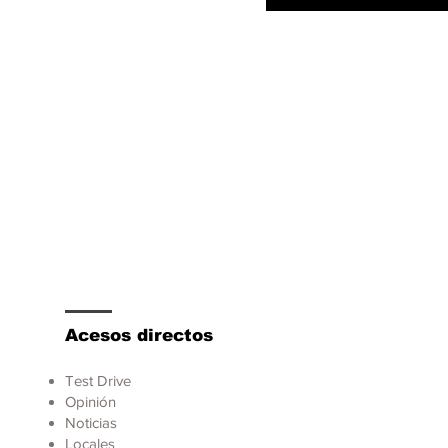
mina el sistema
rohíbrido eTorque y
tart/stop
Acesos directos
Test Drive
Opinión
Noticias
Locales