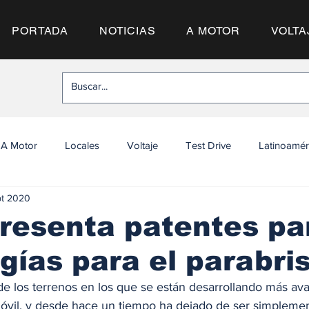
PORTADA
NOTICIAS
A MOTOR
VOLTA
A Motor
Locales
Voltaje
Test Drive
Latinoamér
pt 2020
resenta patentes pa
gías para el parabri
 de los terrenos en los que se están desarrollando más av
móvil, y desde hace un tiempo ha dejado de ser simplement