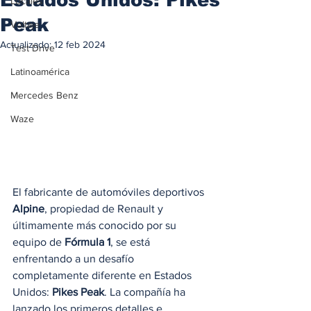
Locales
Peak
Voltaje
Actualizado:
12 feb 2024
Test Drive
Latinoamérica
Mercedes Benz
Waze
El fabricante de automóviles deportivos 
Alpine
, propiedad de Renault y 
últimamente más conocido por su 
equipo de 
Fórmula 1
, se está 
enfrentando a un desafío 
completamente diferente en Estados 
Unidos: 
Pikes Peak
. La compañía ha 
lanzado los primeros detalles e 