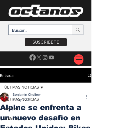
SUSCRÍBETE
Entrada
ÚLTIMAS NOTICIAS
Benjamín Chellew
ÚLTIMAS NOTICIAS
2 may 2023
Alpine se enfrenta a
Noticias
un nuevo desafío en
A Motor
Estados Unidos: Pikes