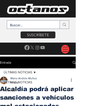
SUSCRÍBETE
Entrada
ÚLTIMAS NOTICIAS
Mario Andrés Muñoz
ÚLTIMAS NOTICIAS
14 ene
Alcaldía podrá aplicar
Noticias
sanciones a vehículos
A Motor
mal estacionados