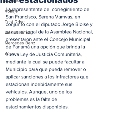
Locales
La representante del corregimiento de 
Voltaje
San Francisco, Serena Vamvas, en 
Test Drive
conjunto con el diputado Jorge Bloise y 
el asesor legal de la Asamblea Nacional, 
Latinoamérica
presentaron ante el Concejo Municipal 
Mercedes Benz
de Panamá una opción que brinda la 
Waze
nueva Ley de Justicia Comunitaria, 
mediante la cual se puede facultar al 
Municipio para que pueda remover o 
aplicar sanciones a los infractores que 
estacionan indebidamente sus 
vehículos. Aunque, uno de los 
problemas es la falta de 
estacinamientos disponibles.