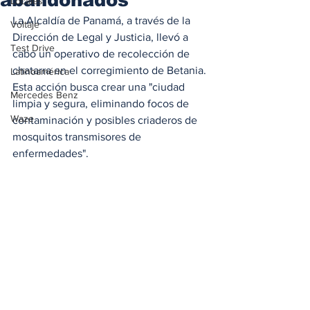
Locales
La Alcaldía de Panamá, a través de la 
Voltaje
Dirección de Legal y Justicia, llevó a 
Test Drive
cabo un operativo de recolección de 
chatarra en el corregimiento de Betania. 
Latinoamérica
Esta acción busca crear una "ciudad 
Mercedes Benz
limpia y segura, eliminando focos de 
Waze
contaminación y posibles criaderos de 
mosquitos transmisores de 
enfermedades". 