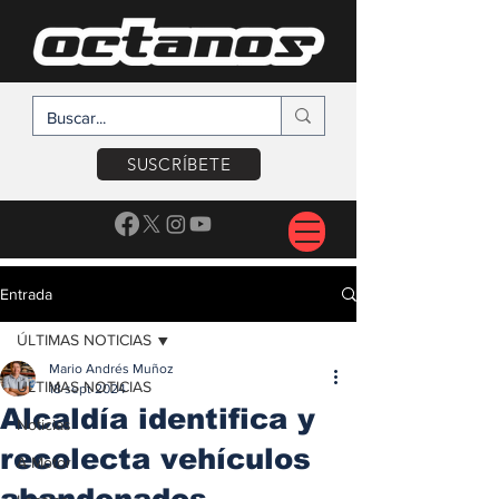
SUSCRÍBETE
Entrada
ÚLTIMAS NOTICIAS
Mario Andrés Muñoz
ÚLTIMAS NOTICIAS
18 sept 2024
Alcaldía identifica y
Noticias
recolecta vehículos
A Motor
abandonados