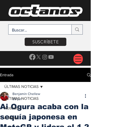
SUSCRÍBETE
Entrada
ÚLTIMAS NOTICIAS
Benjamín Chellew
ÚLTIMAS NOTICIAS
29 jun
Ai Ogura acaba con la
Noticias
sequía japonesa en
A Motor
MotoGP y lidera el 1-2