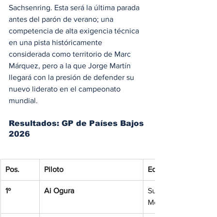
Sachsenring. Esta será la última parada 
antes del parón de verano; una 
competencia de alta exigencia técnica 
en una pista históricamente 
considerada como territorio de Marc 
Márquez, pero a la que Jorge Martín 
llegará con la presión de defender su 
nuevo liderato en el campeonato 
mundial.
Resultados: GP de Países Bajos 
2026
Pos.
Piloto
Equipo
1º
Ai Ogura
SuperFile Trackhous
MotoGP Team