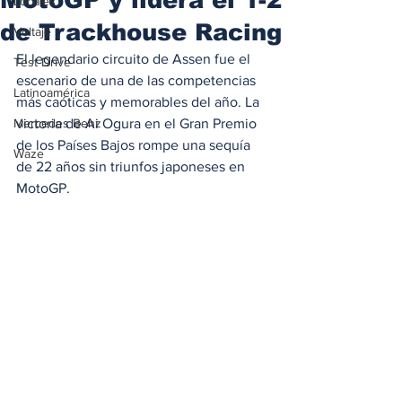
Locales
de Trackhouse Racing
Voltaje
El legendario circuito de Assen fue el 
Test Drive
escenario de una de las competencias 
Latinoamérica
más caóticas y memorables del año. La 
Mercedes Benz
victoria de Ai Ogura en el Gran Premio 
de los Países Bajos rompe una sequía 
Waze
de 22 años sin triunfos japoneses en 
MotoGP.