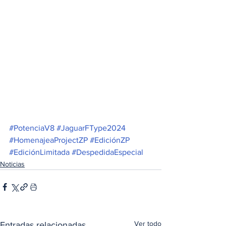
#PotenciaV8
#JaguarFType2024
#HomenajeaProjectZP
#EdiciónZP
#EdiciónLimitada
#DespedidaEspecial
Noticias
Ver todo
Entradas relacionadas