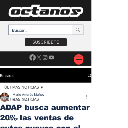
SUSCRÍBETE
Entrada
ÚLTIMAS NOTICIAS
Mario Andrés Muñoz
ÚLTIMAS NOTICIAS
11 oct 2023
ADAP busca aumentar
Noticias
20% las ventas de
A Motor
autos nuevos con el