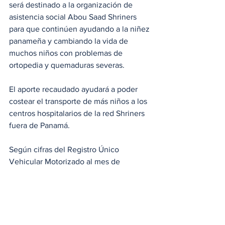
será destinado a la organización de 
asistencia social Abou Saad Shriners 
para que continúen ayudando a la niñez 
panameña y cambiando la vida de 
muchos niños con problemas de 
ortopedia y quemaduras severas.
El aporte recaudado ayudará a poder 
costear el transporte de más niños a los 
centros hospitalarios de la red Shriners 
fuera de Panamá.
Según cifras del Registro Único 
Vehicular Motorizado al mes de 
septiembre de 2023 se han inscrito 
36,318 vehículos nuevos. Con el 
impulso que se espera por el Panama 
Motor Show se proyecta terminar este 
año con un total de aproximadamente 