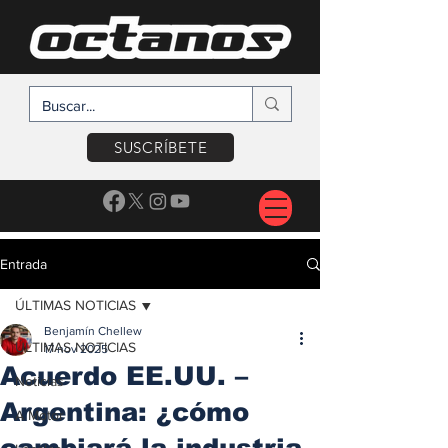
SUSCRÍBETE
Entrada
ÚLTIMAS NOTICIAS
Benjamín Chellew
ÚLTIMAS NOTICIAS
17 nov 2025
Acuerdo EE.UU. –
Noticias
Argentina: ¿cómo
A Motor
cambiará la industria