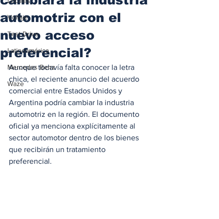
Locales
automotriz con el
Voltaje
nuevo acceso
Test Drive
preferencial?
Latinoamérica
Mercedes Benz
Aunque todavía falta conocer la letra 
chica, el reciente anuncio del acuerdo 
Waze
comercial entre Estados Unidos y 
Argentina podría cambiar la industria 
automotriz en la región. El documento 
oficial ya menciona explícitamente al 
sector automotor dentro de los bienes 
que recibirán un tratamiento 
preferencial. 