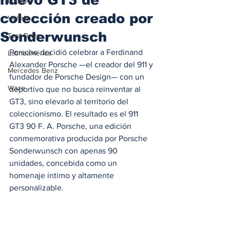
Locales
colección creado por
Voltaje
Sonderwunsch
Test Drive
Porsche decidió celebrar a Ferdinand 
Latinoamérica
Alexander Porsche —el creador del 911 y 
Mercedes Benz
fundador de Porsche Design— con un 
Waze
deportivo que no busca reinventar al 
GT3, sino elevarlo al territorio del 
coleccionismo. El resultado es el 911 
GT3 90 F. A. Porsche, una edición 
conmemorativa producida por Porsche 
Sonderwunsch con apenas 90 
unidades, concebida como un 
homenaje íntimo y altamente 
personalizable. 