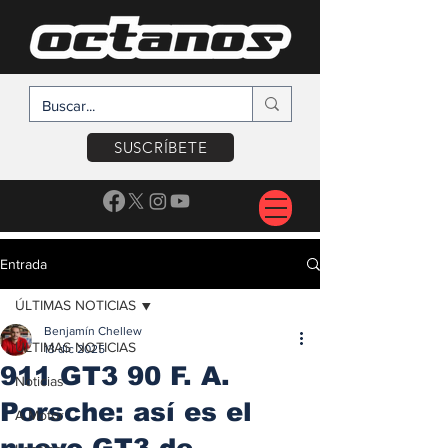
SUSCRÍBETE
Entrada
ÚLTIMAS NOTICIAS
Benjamín Chellew
ÚLTIMAS NOTICIAS
13 dic 2025
911 GT3 90 F. A.
Noticias
Porsche: así es el
A Motor
nuevo GT3 de