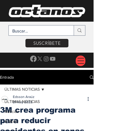
SUSCRÍBETE
Entrada
ÚLTIMAS NOTICIAS
Edsson Araúz
ÚLTIMAS NOTICIAS
21 may 2022
3M crea programa
Noticias
para reducir
A Motor
accidentes en zonas