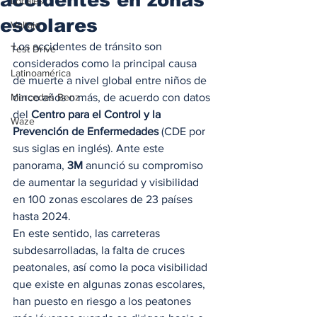
Locales
escolares
Voltaje
Los accidentes de tránsito son 
Test Drive
considerados como la principal causa 
Latinoamérica
de muerte a nivel global entre niños de 
Mercedes Benz
cinco años o más, de acuerdo con datos 
del
 Centro para el Control y la 
Waze
Prevención de Enfermedades 
(CDE por 
sus siglas en inglés). Ante este 
panorama, 
3M
 anunció su compromiso 
de aumentar la seguridad y visibilidad 
en 100 zonas escolares de 23 países 
hasta 2024. 
En este sentido, las carreteras 
subdesarrolladas, la falta de cruces 
peatonales, así como la poca visibilidad 
que existe en algunas zonas escolares, 
han puesto en riesgo a los peatones 