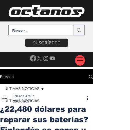
SUSCRÍBETE
Entrada
ÚLTIMAS NOTICIAS
Edsson Araúz
ÚLTIMAS NOTICIAS
26 dic 2021
¿22,480 dólares para
Noticias
reparar sus baterías?
A Motor
Finlandés se cansa y