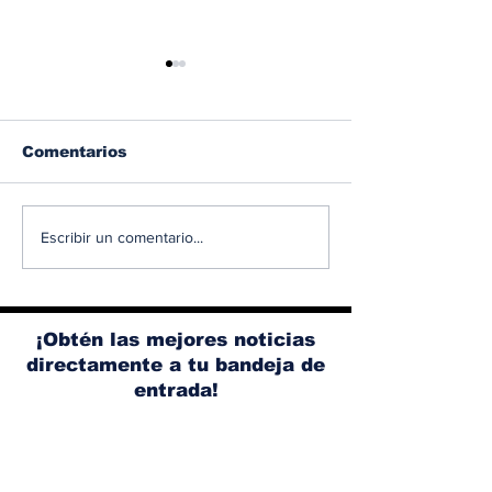
Comentarios
Albaisa deja la
RAM 1500 V8
Escribir un comentario...
dirección de diseño
elimina el si
de Nissan, Matthew
microhíbrido
Weaver tomará su
y el start/sto
lugar
¡Obtén las mejores noticias
directamente a tu bandeja de
entrada!