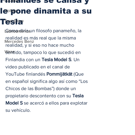
Locales
le pone dinamita a su
Voltaje
Tesla
Test Drive
Como diría un filosofo panameño, la 
Latinoamérica
realidad es más real que la misma 
Mercedes Benz
realidad, y si eso no hace mucho 
Waze
sentido, tampoco lo que sucedió en 
Finlandia con un
 Tesla Model S
. Un 
video publicado en el canal de 
YouTube finlandés 
Pommijätkät
 (Que 
en español significa algo así como “Los 
Chicos de las Bombas”) donde un 
propietario descontento con su 
Tesla 
Model S
 se acercó a ellos para explotar 
su vehículo. 